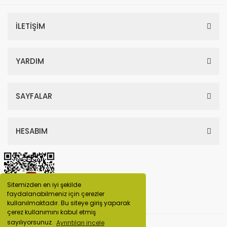
İLETİŞİM
YARDIM
SAYFALAR
HESABIM
Sitemizden en iyi şekilde
faydalanabilmeniz için çerezler
kullanılmaktadır. Bu siteye giriş yaparak
çerez kullanımını kabul etmiş
sayılıyorsunuz.
Ayrıntıları incele