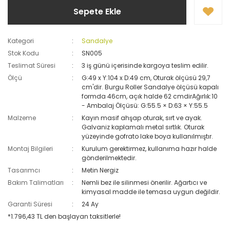
Sepete Ekle
Kategori
Sandalye
Stok Kodu
SN005
Teslimat Süresi
3 iş günü içerisinde kargoya teslim edilir.
Ölçü
G:49 x Y:104 x D:49 cm, Oturak ölçüsü 29,7
cm'dir. Burgu Roller Sandalye ölçüsü kapalı
formda 46cm, açık halde 62 cmdirAğırlık:10
- Ambalaj Ölçüsü: G:55.5 × D:63 × Y:55.5
Malzeme
Kayın masif ahşap oturak, sırt ve ayak.
Galvaniz kaplamalı metal sırtlık. Oturak
yüzeyinde gofrato lake boya kullanılmıştır.
Montaj Bilgileri
Kurulum gerektirmez, kullanıma hazır halde
gönderilmektedir.
Tasarımcı
Metin Nergiz
Bakım Talimatları
Nemli bez ile silinmesi önerilir. Ağartıcı ve
kimyasal madde ile temasa uygun değildir.
Garanti Süresi
24 Ay
*1.796,43 TL den başlayan taksitlerle!