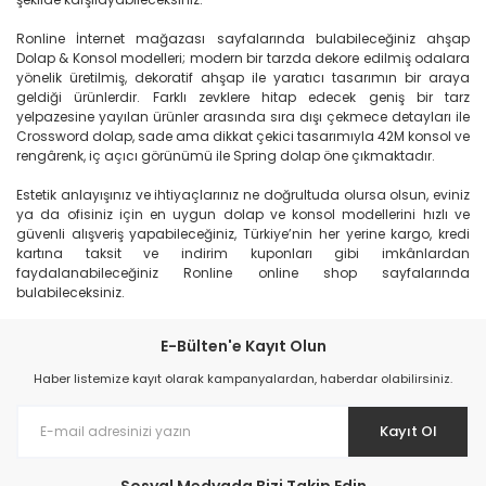
Ronline İnternet mağazası sayfalarında bulabileceğiniz ahşap
Dolap & Konsol modelleri; modern bir tarzda dekore edilmiş odalara
yönelik üretilmiş, dekoratif ahşap ile yaratıcı tasarımın bir araya
geldiği ürünlerdir. Farklı zevklere hitap edecek geniş bir tarz
yelpazesine yayılan ürünler arasında sıra dışı çekmece detayları ile
Crossword dolap, sade ama dikkat çekici tasarımıyla 42M konsol ve
rengârenk, iç açıcı görünümü ile Spring dolap öne çıkmaktadır.
Estetik anlayışınız ve ihtiyaçlarınız ne doğrultuda olursa olsun, eviniz
ya da ofisiniz için en uygun dolap ve konsol modellerini hızlı ve
güvenli alışveriş yapabileceğiniz, Türkiye’nin her yerine kargo, kredi
kartına taksit ve indirim kuponları gibi imkânlardan
faydalanabileceğiniz Ronline online shop sayfalarında
bulabileceksiniz.
E-Bülten'e Kayıt Olun
Haber listemize kayıt olarak kampanyalardan, haberdar olabilirsiniz.
Kayıt Ol
Sosyal Medyada Bizi Takip Edin