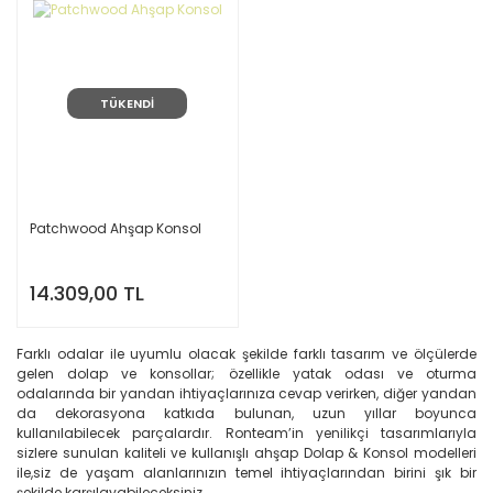
TÜKENDİ
Patchwood Ahşap Konsol
14.309,00 TL
Farklı odalar ile uyumlu olacak şekilde farklı tasarım ve ölçülerde
gelen dolap ve konsollar; özellikle yatak odası ve oturma
odalarında bir yandan ihtiyaçlarınıza cevap verirken, diğer yandan
da dekorasyona katkıda bulunan, uzun yıllar boyunca
kullanılabilecek parçalardır. Ronteam’in yenilikçi tasarımlarıyla
sizlere sunulan kaliteli ve kullanışlı ahşap Dolap & Konsol modelleri
ile,siz de yaşam alanlarınızın temel ihtiyaçlarından birini şık bir
şekilde karşılayabileceksiniz.