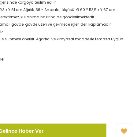
içerisinde kargoya teslim edilir.
9,3 x Y:61 cm Ağırlık: 36 - Ambalaj ölçüsü: G:60 Y:53,5 x Y:67 cm
erektirmez, kullanıma hazır halde gönderilmektedir.
amalı gövde, gövde üzeri ve çekmece içleri deri kaplamadır.
iz
ile silinmesi önerilir. Ağartıcı ve kimyasal madde ile temasa uygun
le!
Gelince Haber Ver