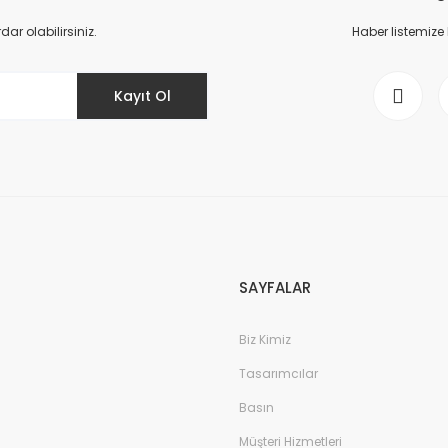
Yorum Yaz
r olabilirsiniz.
Haber listemize
Kayıt Ol
Gönder
SAYFALAR
Biz Kimiz
Tasarımcılar
Basın
Müşteri Hizmetleri