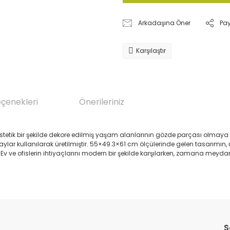
Arkadaşına Öner
Pa
Karşılaştır
eçenekleri
Önerileriniz
stetik bir şekilde dekore edilmiş yaşam alanlarının gözde parçası olmay
ylar kullanılarak üretilmiştir. 55×49.3×61 cm ölçülerinde gelen tasarımın, 
v ve ofislerin ihtiyaçlarını modern bir şekilde karşılarken, zamana meydan
da yetersiz gördüğünüz noktaları öneri formunu kullanarak tarafımıza il
Bu ürüne ilk yorumu siz yapın!
S