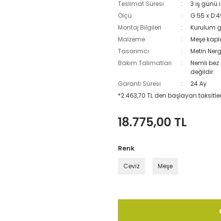
Teslimat Süresi
3 iş günü 
Ölçü
G:55 x D:4
Montaj Bilgileri
Kurulum g
Malzeme
Meşe kapl
Tasarımcı
Metin Nerg
Bakım Talimatları
Nemli bez 
değildir.
Garanti Süresi
24 Ay
*2.463,70 TL den başlayan taksitler
18.775,00 TL
Renk
Ceviz
Meşe