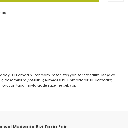
ylaş
a aday HH Komodin. Ronteam imzası taşıyan zarif tasarım; Meşe ve
üç adet frenli ray özellikli çekmecesi bulunmaktadır. HH komodin;
 okuyan tasarımıyla gözleri üzerine çekiyor.
etebilirsiniz.
osyal Medyada Bizi Takip Edin