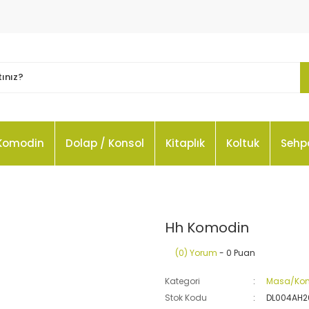
Komodin
Dolap / Konsol
Kitaplık
Koltuk
Sehp
Hh Komodin
(0) Yorum
- 0 Puan
Kategori
Masa/Ko
Stok Kodu
DL004AH2