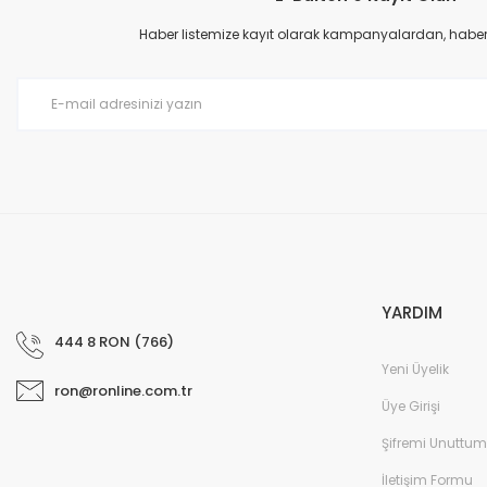
Ürün açıklamasında eksik bilgiler bulunuyor.
Haber listemize kayıt olarak kampanyalardan, haberda
Ürün bilgilerinde hatalar bulunuyor.
Ürün fiyatı diğer sitelerden daha pahalı.
Bu ürüne benzer farklı alternatifler olmalı.
YARDIM
444 8 RON (766)
Yeni Üyelik
ron@ronline.com.tr
Üye Girişi
Şifremi Unuttum
İletişim Formu