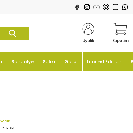
Üyelik
Sepetim
a
Sandalye
Sofra
Garaj
Limited Edition
modin
02DR014