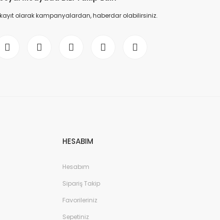
 kayıt olarak kampanyalardan, haberdar olabilirsiniz.
HESABIM
Hesabım
Sipariş Takip
Favorileriniz
Sepetiniz