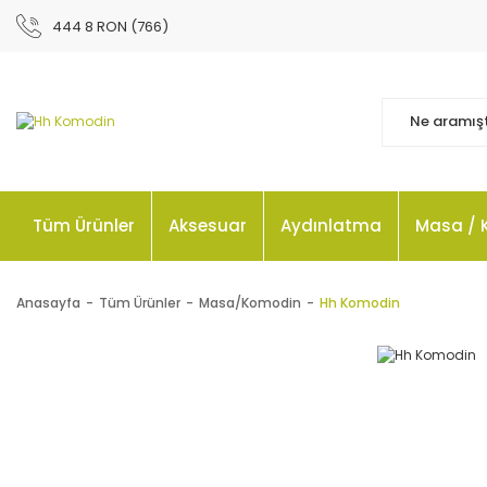
444 8 RON (766)
Tüm Ürünler
Aksesuar
Aydınlatma
Masa / 
Anasayfa
Tüm Ürünler
Masa/Komodin
Hh Komodin