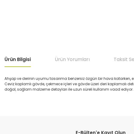
Ürün Bilgisi
Ürün Yorumları
Taksit S
Ahşap ve derinin uyumu tasarıma benzersiz özgün bir hava katarken, e
Ceviz kaplamlı gövde, çekmece içleri ve gövde üzeri deri kaplamalı deta
doğal, sağlam malzeme detayları ile uzun süreli kullanım vaad ediyor. E
Bu ürünün fiyat bilgisi, resim, ürün açıklamalarında ve diğer konular
Görüş ve önerileriniz için teşekkür ederiz.
E-Bülten'e Kayıt Olun
Ürün resmi kalitesiz, bozuk veya görüntülenemiyor.