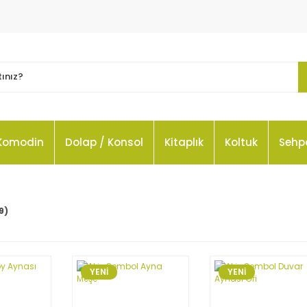
Komodin
Dolap / Konsol
Kitaplık
Koltuk
Sehp
9)
YENİ
YENİ