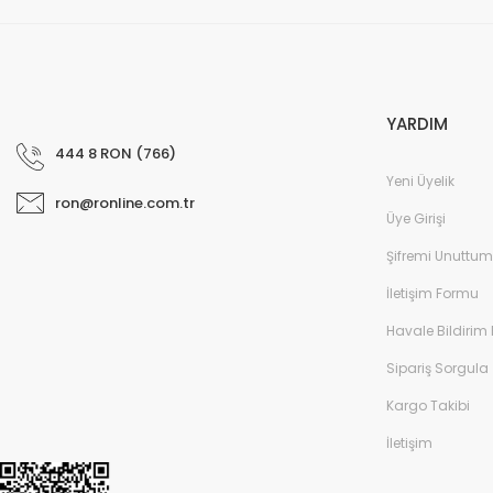
YARDIM
444 8 RON (766)
Yeni Üyelik
ron@ronline.com.tr
Üye Girişi
Şifremi Unuttum
İletişim Formu
Havale Bildirim
Sipariş Sorgula
Kargo Takibi
İletişim