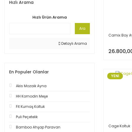
Hızlı Arama
Hızlı Ürün Arama
Ara
Camix Boy A
Detaylı Arama
26.800,0
En Populer Olanlar
YENİ
Akis Mozaik Ayna
HH Komodin Meşe
Fit Kumaş Koltuk
Puli Peçetelik
Cage Koltuk
Bamboo Ahşap Paravan