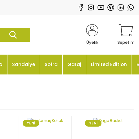
Üyelik
Sepetim
a
Sandalye
Sofra
Garaj
Limited Edition
YENİ
YENİ