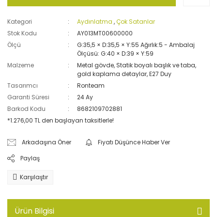
Kategori
Aydınlatma
,
Çok Satanlar
Stok Kodu
AY013MT00600000
Ölçü
G:35,5 × D:35,5 × Y:55 Ağırlık:5 - Ambalaj
Ölçüsü: G:40 × D:39 × Y:59
Malzeme
Metal gövde, Statik boyalı başlık ve taba,
gold kaplama detaylar, E27 Duy
Tasarımcı
Ronteam
Garanti Süresi
24 Ay
Barkod Kodu
8682109702881
*1.276,00 TL den başlayan taksitlerle!
Arkadaşına Öner
Fiyatı Düşünce Haber Ver
Paylaş
Karşılaştır
Ürün Bilgisi