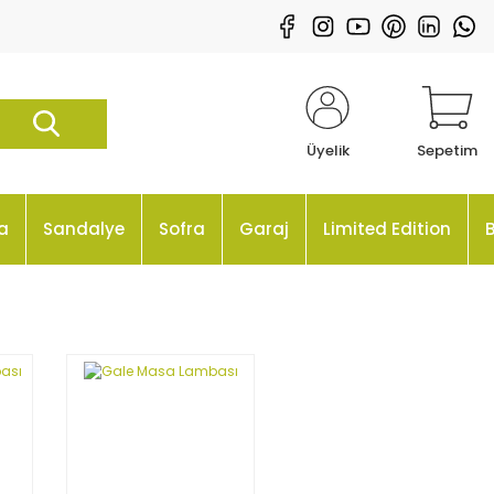
Üyelik
Sepetim
a
Sandalye
Sofra
Garaj
Limited Edition