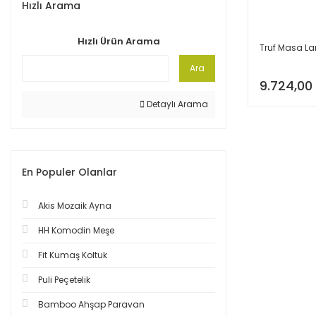
Hızlı Arama
Hızlı Ürün Arama
Truf Masa L
Ara
9.724,00
Detaylı Arama
En Populer Olanlar
Akis Mozaik Ayna
HH Komodin Meşe
Fit Kumaş Koltuk
Puli Peçetelik
Bamboo Ahşap Paravan