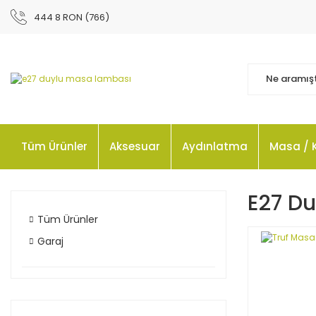
444 8 RON (766)
Tüm Ürünler
Aksesuar
Aydınlatma
Masa / 
E27 D
Tüm Ürünler
Garaj