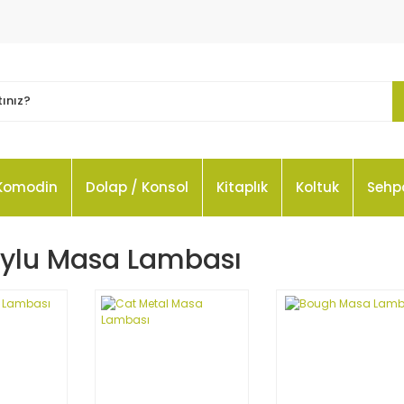
Komodin
Dolap / Konsol
Kitaplık
Koltuk
Sehp
uylu Masa Lambası