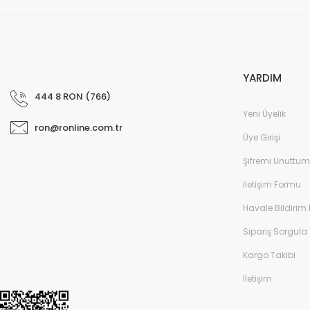
YARDIM
444 8 RON (766)
Yeni Üyelik
ron@ronline.com.tr
Üye Girişi
Şifremi Unuttum
İletişim Formu
Havale Bildirim
Sipariş Sorgula
Kargo Takibi
İletişim