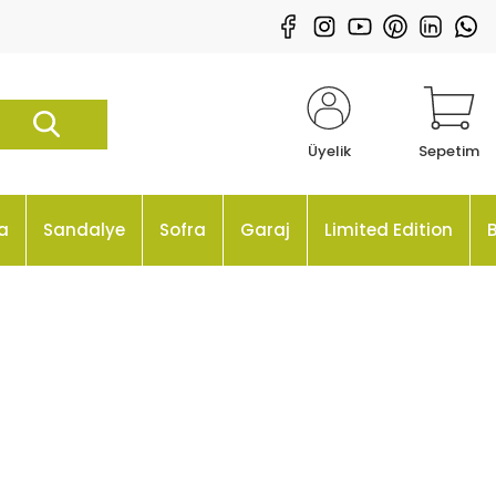
Üyelik
Sepetim
a
Sandalye
Sofra
Garaj
Limited Edition