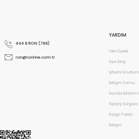
YARDIM
444 8 RON (766)
Yeni Üyelik
ron@ronline.com.tr
Üye Girişi
Şifremi Unuttum
İletişim Formu
Havale Bildirim
Sipariş Sorgula
Kargo Takibi
İletişim