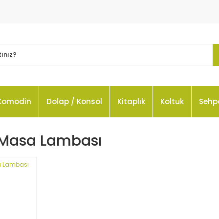
Komodin
Dolap / Konsol
Kitaplık
Koltuk
Sehp
 Masa Lambası