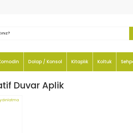
Komodin
Dolap / Konsol
Kitaplık
Koltuk
Sehp
tif Duvar Aplik