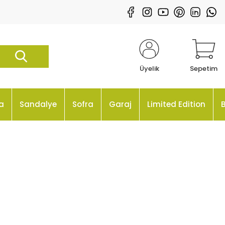
Üyelik
Sepetim
a
Sandalye
Sofra
Garaj
Limited Edition