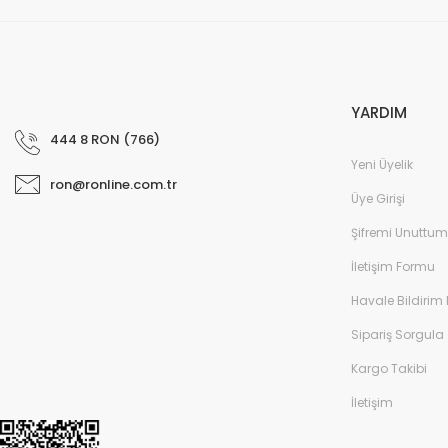
YARDIM
444 8 RON (766)
Yeni Üyelik
ron@ronline.com.tr
Üye Girişi
Şifremi Unuttum
İletişim Formu
Havale Bildirim
Sipariş Sorgula
Kargo Takibi
İletişim