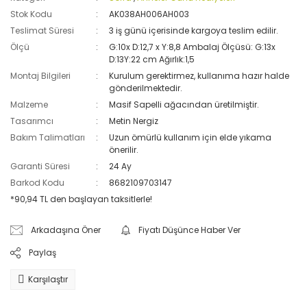
Stok Kodu
AK038AH006AH003
Teslimat Süresi
3 iş günü içerisinde kargoya teslim edilir.
Ölçü
G:10x D:12,7 x Y:8,8 Ambalaj Ölçüsü: G:13x
D:13Y:22 cm Ağırlık:1,5
Montaj Bilgileri
Kurulum gerektirmez, kullanıma hazır halde
gönderilmektedir.
Malzeme
Masif Sapelli ağacından üretilmiştir.
Tasarımcı
Metin Nergiz
Bakım Talimatları
Uzun ömürlü kullanım için elde yıkama
önerilir.
Garanti Süresi
24 Ay
Barkod Kodu
8682109703147
*90,94 TL den başlayan taksitlerle!
Arkadaşına Öner
Fiyatı Düşünce Haber Ver
Paylaş
Karşılaştır