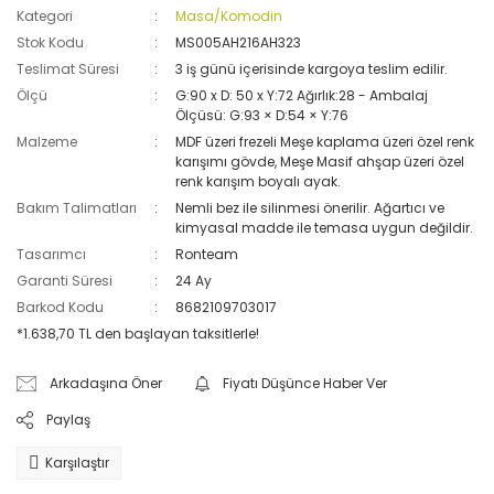
Kategori
Masa/Komodin
Stok Kodu
MS005AH216AH323
Teslimat Süresi
3 iş günü içerisinde kargoya teslim edilir.
Ölçü
G:90 x D: 50 x Y:72 Ağırlık:28 - Ambalaj
Ölçüsü: G:93 × D:54 × Y:76
Malzeme
MDF üzeri frezeli Meşe kaplama üzeri özel renk
karışımı gövde, Meşe Masif ahşap üzeri özel
renk karışım boyalı ayak.
Bakım Talimatları
Nemli bez ile silinmesi önerilir. Ağartıcı ve
kimyasal madde ile temasa uygun değildir.
Tasarımcı
Ronteam
Garanti Süresi
24 Ay
Barkod Kodu
8682109703017
*1.638,70 TL den başlayan taksitlerle!
Arkadaşına Öner
Fiyatı Düşünce Haber Ver
Paylaş
Karşılaştır