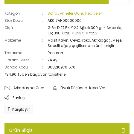
Kategori
Sofra
,
Anneler Günü Hediyeleri
Stok Kodu
AK017AH00600000
Ölçü
G:6× D:27,5× Y:2,2 Ağırlık:300 gr - Ambalaj
Ölçüsü: G:28 × D:13.5 × Y:2.5
Malzeme
Masif Kayın, Ceviz, İroko, Akçaağaç, Meşe,
Sapelli ağaç çeşitlerinden üretilmiştir.
Tasarımcı
Ronteam
Garanti Süresi
24 Ay
Barkod Kodu
8682109701570
*84,90 TL den başlayan taksitlerle!
Arkadaşına Öner
Fiyatı Düşünce Haber Ver
Paylaş
Karşılaştır
Ürün Bilgisi