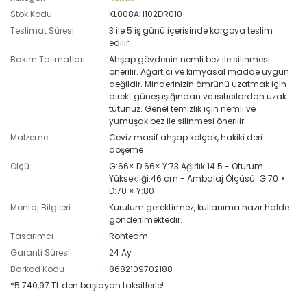
Stok Kodu
KL008AH102DR010
Teslimat Süresi
3 ile 5 iş günü içerisinde kargoya teslim
edilir.
Bakım Talimatları
Ahşap gövdenin nemli bez ile silinmesi
önerilir. Ağartıcı ve kimyasal madde uygun
değildir. Minderinizin ömrünü uzatmak için
direkt güneş ışığından ve ısıtıcılardan uzak
tutunuz. Genel temizlik için nemli ve
yumuşak bez ile silinmesi önerilir.
Malzeme
Ceviz masif ahşap kolçak, hakiki deri
döşeme
Ölçü
G:66× D:66× Y:73 Ağırlık:14.5 - Oturum
Yüksekliği:46 cm - Ambalaj Ölçüsü: G:70 ×
D:70 × Y:80
Montaj Bilgileri
Kurulum gerektirmez, kullanıma hazır halde
gönderilmektedir.
Tasarımcı
Ronteam
Garanti Süresi
24 Ay
Barkod Kodu
8682109702188
*5.740,97 TL den başlayan taksitlerle!