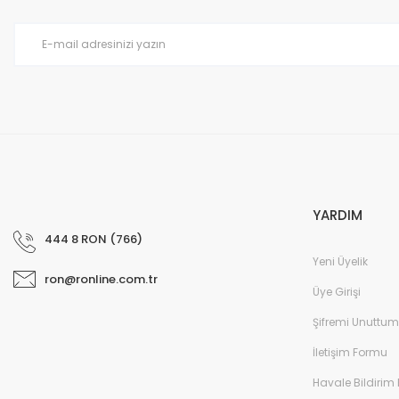
Ürün bilgilerinde hatalar bulunuyor.
Ürün fiyatı diğer sitelerden daha pahalı.
Bu ürüne benzer farklı alternatifler olmalı.
YARDIM
444 8 RON (766)
Yeni Üyelik
ron@ronline.com.tr
Üye Girişi
Şifremi Unuttum
İletişim Formu
Havale Bildirim