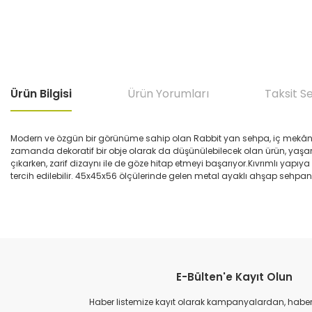
Ürün Bilgisi
Ürün Yorumları
Taksit S
Modern ve özgün bir görünüme sahip olan Rabbit yan sehpa, iç mekânlarda
zamanda dekoratif bir obje olarak da düşünülebilecek olan ürün, yaşam
çıkarken, zarif dizaynı ile de göze hitap etmeyi başarıyor.Kıvrımlı yapı
tercih edilebilir. 45x45x56 ölçülerinde gelen metal ayaklı ahşap sehpan
Bu ürünün fiyat bilgisi, resim, ürün açıklamalarında ve diğer konular
Görüş ve önerileriniz için teşekkür ederiz.
E-Bülten'e Kayıt Olun
Ürün resmi kalitesiz, bozuk veya görüntülenemiyor.
Ürün açıklamasında eksik bilgiler bulunuyor.
Haber listemize kayıt olarak kampanyalardan, haberda