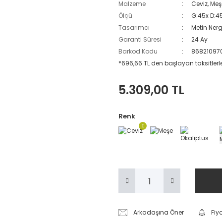
Malzeme
Ceviz, Me
Ölçü
G:45x D:45
Tasarımcı
Metin Nerg
Garanti Süresi
24 Ay
Barkod Kodu
86821097
*696,66 TL den başlayan taksitlerl
5.309,00 TL
Renk
Arkadaşına Öner
Fiy