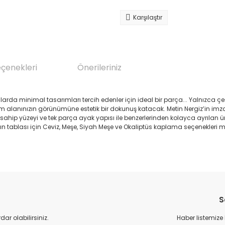
Karşılaştır
eçenekleri
Önerileriniz
 minimal tasarımları tercih edenler için ideal bir parça... Yalnızca çeşit
 alanınızın görünümüne estetik bir dokunuş katacak. Metin Nergiz’in imza
ya sahip yüzeyi ve tek parça ayak yapısı ile benzerlerinden kolayca ayrılan
ın tablası için Ceviz, Meşe, Siyah Meşe ve Okaliptüs kaplama seçenekleri m
da yetersiz gördüğünüz noktaları öneri formunu kullanarak tarafımıza il
Bu ürüne ilk yorumu siz yapın!
S
Yorum Yaz
r olabilirsiniz.
Haber listemize