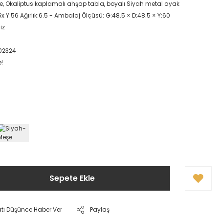
şe, Okaliptus kaplamalı ahşap tabla, boyalı Siyah metal ayak
x Y:56 Ağırlık:6.5 - Ambalaj Ölçüsü: G:48.5 × D:48.5 × Y:60
iz
02324
e!
Sepete Ekle
atı Düşünce Haber Ver
Paylaş