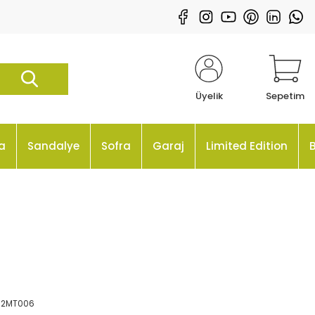
Üyelik
Sepetim
a
Sandalye
Sofra
Garaj
Limited Edition
02MT006