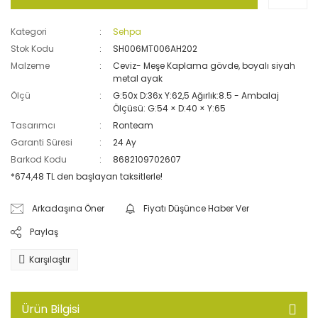
Kategori
Sehpa
Stok Kodu
SH006MT006AH202
Malzeme
Ceviz- Meşe Kaplama gövde, boyalı siyah
metal ayak
Ölçü
G:50x D:36x Y:62,5 Ağırlık:8.5 - Ambalaj
Ölçüsü: G:54 × D:40 × Y:65
Tasarımcı
Ronteam
Garanti Süresi
24 Ay
Barkod Kodu
8682109702607
*674,48 TL den başlayan taksitlerle!
Arkadaşına Öner
Fiyatı Düşünce Haber Ver
Paylaş
Karşılaştır
Ürün Bilgisi