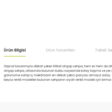
Ürün Bilgisi
Ürün Yorumları
Taksit S
Orijinal tasarımıyla dikkat çeken Kitkat ahşap sehpa, hem ev hem de ofis
ahşap sehpa, ortasında bulunan kulbu sayesinde kolay taşıma ve yer değ
görünüme sahip iç mekânların en dikkat çekici parçası olmaya aday. 4
beyaz renkli modelleri bulunan sehpanın siyah renkli modeli için kırmızı
Bu ürünün fiyat bilgisi, resim, ürün açıklamalarında ve diğer konular
Görüş ve önerileriniz için teşekkür ederiz.