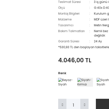
Teslimat Süresi
3 iş günü 
Ölçü
G:40x D:40
Montaj Bilgileri
Kurulum g
Malzeme
MDF üzeri 
Tasarımcı
Metin Nerg
Bakım Talimatları
Nemli bez 
değildir.
Garanti Süresi
24 Ay
*530,93 TL den başlayan taksitlerle
4.046,00 TL
Renk