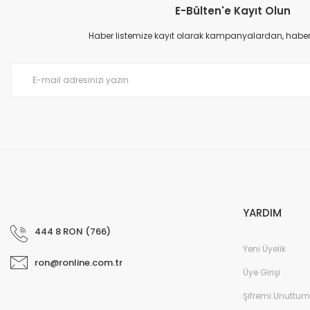
E-Bülten'e Kayıt Olun
Ürün resmi kalitesiz, bozuk veya görüntülenemiyor.
Ürün açıklamasında eksik bilgiler bulunuyor.
Haber listemize kayıt olarak kampanyalardan, haberda
Ürün bilgilerinde hatalar bulunuyor.
Ürün fiyatı diğer sitelerden daha pahalı.
Bu ürüne benzer farklı alternatifler olmalı.
YARDIM
444 8 RON (766)
Yeni Üyelik
ron@ronline.com.tr
Üye Girişi
Şifremi Unuttum