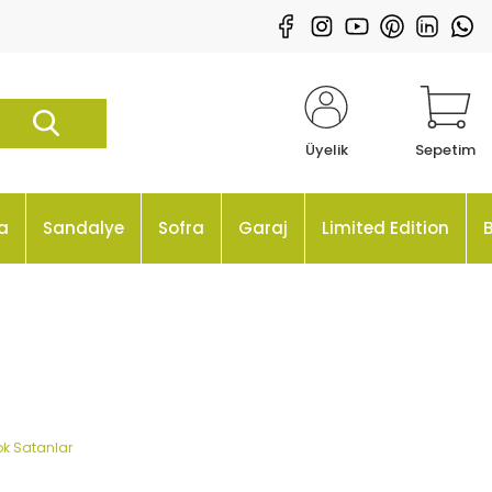
Üyelik
Sepetim
a
Sandalye
Sofra
Garaj
Limited Edition
k Satanlar