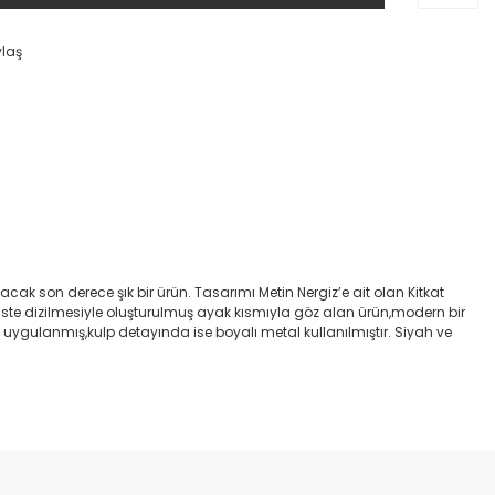
ylaş
cak son derece şık bir ürün. Tasarımı Metin Nergiz’e ait olan Kitkat
üste dizilmesiyle oluşturulmuş ayak kısmıyla göz alan ürün,modern bir
gulanmış,kulp detayında ise boyalı metal kullanılmıştır. Siyah ve
etebilirsiniz.