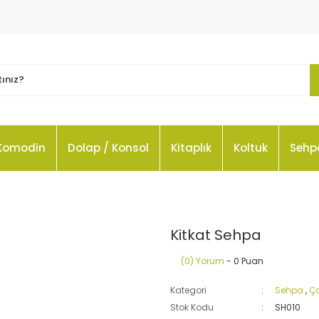
Komodin
Dolap / Konsol
Kitaplık
Koltuk
Sehp
Kitkat Sehpa
(0) Yorum
- 0 Puan
Kategori
Sehpa
,
Ço
Stok Kodu
SH010