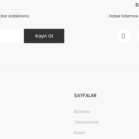
S
Yorum Yaz
r olabilirsiniz.
Haber listemize
Kayıt Ol
Gönder
SAYFALAR
Biz Kimiz
Tasarımcılar
Basın