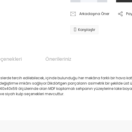
Arkadaşına Öner
Pa
Karşılaştır
eçenekleri
Önerileriniz
lerde tercih edilebilecek, içinde bulunduğu her mekâna farklı bir hava kata
iştirme imkânı sağlıyor.Dikdörtgen parçaların asimetrik bir şekilde üst 
0x40x59 ölçülerinde olan MDF kaplamalı sehpanın yüzeylerine lake boya uy
 ve siyah kulp seçenekleri mevcuttur.
da yetersiz gördüğünüz noktaları öneri formunu kullanarak tarafımıza il
Bu ürüne ilk yorumu siz yapın!