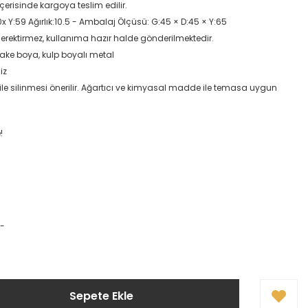
içerisinde kargoya teslim edilir.
x Y:59 Ağırlık:10.5 - Ambalaj Ölçüsü: G:45 × D:45 × Y:65
erektirmez, kullanıma hazır halde gönderilmektedir.
lake boya, kulp boyalı metal
iz
ile silinmesi önerilir. Ağartıcı ve kimyasal madde ile temasa uygun
!
Sepete Ekle