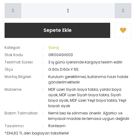
Sepete Ekle
Kategori
Garaj
Stok Kodu
GR004SH003
Teslimat Süresi
3 iş günü içerisinde kargoya teslim edilir.
Ölçü
G:60x D:60x Y:65
Montaj Bilgileri
Kurulum gerektirmez, kullanıma hazır halde
gönderilmektedir.
Malzeme
MDF üzeri Siyah boya tabla, yaldız boya
ayak, MDF üzeri Siyah boya tabla, Siyah
boya ayak, MDF üzeri Yeşil boya tabla, Yeşil
boyalı ayak
Bakım Talimatları
Nemli bez ile silinmesi önerilir. Ağartıcı ve
kimyasal madde ile temasa uygun değildir.
Tasarımcı
Ronteam
*334,62 TL den başlayan taksitlerle!