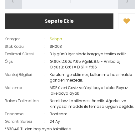
Sepete Ekle
Kategori
Sehpa
Stok Kodu
SH003
Teslimat Süresi
3 iş günü içerisinde kargoya teslim edilir.
Ölçü
G:60x D:60x Y:65 Ağırlık:8.5 - Ambalaj
Ölçüsü: G:61 × D:61 × Y:66
Montaj Bilgileri
Kurulum gerektirmez, kullanıma hazır halde
gönderilmektedir.
Malzeme
MDF üzeri Ceviz ve Yeşil boya tabla, Beyaz
lake boya ayak
Bakım Talimatları
Nemli bez ile silinmesi önerilir. Ağartıcı ve
kimyasal madde ile temasa uygun değildir.
Tasarımcı
Ronteam
Garanti Süresi
24 Ay
*638,40 TL den başlayan taksitlerle!