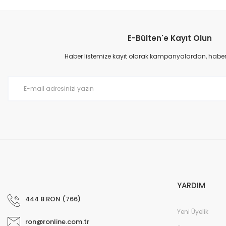
Bu ürünün fiyat bilgisi, resim, ürün açıklamalarında ve diğer konular
Görüş ve önerileriniz için teşekkür ederiz.
E-Bülten'e Kayıt Olun
Ürün resmi kalitesiz, bozuk veya görüntülenemiyor.
Ürün açıklamasında eksik bilgiler bulunuyor.
Haber listemize kayıt olarak kampanyalardan, haberda
Ürün bilgilerinde hatalar bulunuyor.
Ürün fiyatı diğer sitelerden daha pahalı.
Bu ürüne benzer farklı alternatifler olmalı.
YARDIM
444 8 RON (766)
Yeni Üyelik
ron@ronline.com.tr