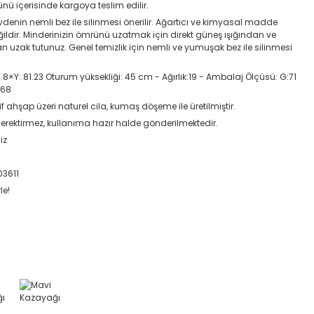
günü içerisinde kargoya teslim edilir.
enin nemli bez ile silinmesi önerilir. Ağartıcı ve kimyasal madde
ildir. Minderinizin ömrünü uzatmak için direkt güneş ışığından ve
dan uzak tutunuz. Genel temizlik için nemli ve yumuşak bez ile silinmesi
8×Y: 81.23 Oturum yüksekliği: 45 cm - Ağırlık:19 - Ambalaj Ölçüsü: G:71
:68
f ahşap üzeri naturel cila, kumaş döşeme ile üretilmiştir.
erektirmez, kullanıma hazır halde gönderilmektedir.
iz
03611
le!