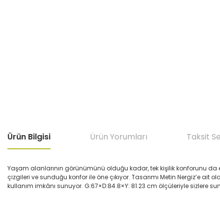
Ürün Bilgisi
Ürün Yorumları
Taksit S
Yaşam alanlarının görünümünü olduğu kadar, tek kişilik konforunu da 
çizgileri ve sunduğu konfor ile öne çıkıyor. Tasarımı Metin Nergiz’e ait
kullanım imkânı sunuyor. G:67×D:84.8×Y: 81.23 cm ölçüleriyle sizlere sun