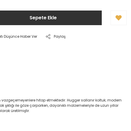
Sepete Ekle
atı Düşünce Haber Ver
Paylaş
n vazgeçemeyenlere hitap etmektedir. Hugger sallanır koltuk; modern
 şıklığı ile göze çarparken, dayanıklı malzemeleriyle de uzun yıllar
arak üretilmiştir.