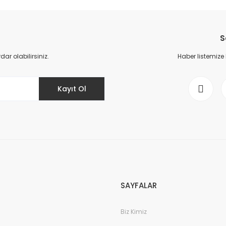
da yetersiz gördüğünüz noktaları öneri formunu kullanarak tarafımıza il
Bu ürüne ilk yorumu siz yapın!
S
Yorum Yaz
r olabilirsiniz.
Haber listemize
Kayıt Ol
Gönder
SAYFALAR
Biz Kimiz