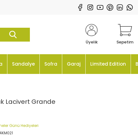
Üyelik
Sepetim
a
Sandalye
Sofra
Garaj
Limited Edition
uk Lacivert Grande
neler Günü Hediyeleri
04KM021