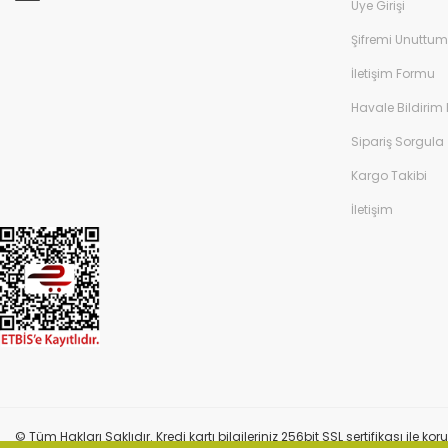
Üye Girişi
Şifremi Unuttum
İletişim Formu
Havale Bildirim
Sipariş Sorgula
Kargo Takibi
İletişim
© Tüm Hakları Saklıdır. Kredi kartı bilgileriniz 256bit SSL sertifikası ile k