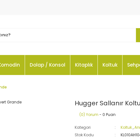
Komodin
Dolap / Konsol
Kitaplık
Koltuk
Sehp
ande
Hugger Sallanır Kolt
(0) Yorum
- 0 Puan
Kategori
Koltuk
,
An
Stok Kodu
KL010AH1