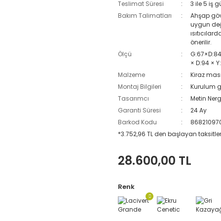
Teslimat Süresi
3 ile 5 iş 
Bakım Talimatları
Ahşap gövd
uygun değ
ısıtıcılar
önerilir.
Ölçü
G:67×D:84.
× D:94 × Y
Malzeme
Kiraz masi
Montaj Bilgileri
Kurulum g
Tasarımcı
Metin Nerg
Garanti Süresi
24 Ay
Barkod Kodu
86821097
*3.752,96 TL den başlayan taksitler
28.600,00 TL
Renk