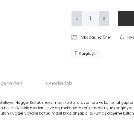
Arkadaşına Öner
Fiy
Karşılaştır
eçenekleri
Önerileriniz
etkileyen Hugger Koltuk, maksimum konfor arayanlara ve kaliteli ahşapta
 olan berjer, özellikle modern iç ve dış mekanlara mükemmel uyum sağlayacak
ulan Hugger Sallanır koltuk; masif kiraz ahşap cila, kumaş döşeme kullanıl