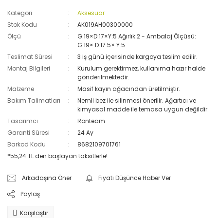
Kategori
Aksesuar
Stok Kodu
AK019AH00300000
Ölçü
G:19×D:17×Y:5 Ağırlık:2 - Ambalaj Ölçüsü:
G:19× D:17.5× Y:5
Teslimat Süresi
3 iş günü içerisinde kargoya teslim edilir.
Montaj Bilgileri
Kurulum gerektirmez, kullanıma hazır halde
gönderilmektedir.
Malzeme
Masif kayın ağacından üretilmiştir.
Bakım Talimatları
Nemli bez ile silinmesi önerilir. Ağartıcı ve
kimyasal madde ile temasa uygun değildir.
Tasarımcı
Ronteam
Garanti Süresi
24 Ay
Barkod Kodu
8682109701761
*55,24 TL den başlayan taksitlerle!
Arkadaşına Öner
Fiyatı Düşünce Haber Ver
Paylaş
Karşılaştır