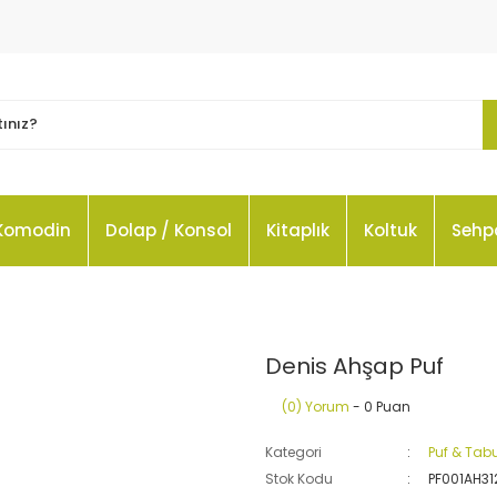
Komodin
Dolap / Konsol
Kitaplık
Koltuk
Sehp
Denis Ahşap Puf
(0) Yorum
- 0 Puan
Kategori
Puf & Tab
Stok Kodu
PF001AH3