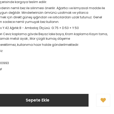
içerisinde kargoya teslim edilir.
enin nemli bez ile silinmesi önerilir. Ağartıcı ve kimyasal madde ile
gun değildir. Minderlerinizin ömrünü uzatmak ve yıllarca
mek için direkt güneş ışığından ve ısıtıcılardan uzak tutunuz. Genel
çin sadece nemli yumuşak bez kullanın.
x Y:42 Ağırlık:8 - Ambalaj Ölçüsü: G:75 × D:53 × Y:50
eri Ceviz kaplama gövde Beyaz lake boya, Krom kaplama Kayın torna,
amalı metal ayak , Mor çizgili kumaş döşeme
erektirmez, kullanıma hazır halde gönderilmektedir.
iz
00993
e!
Sepete Ekle