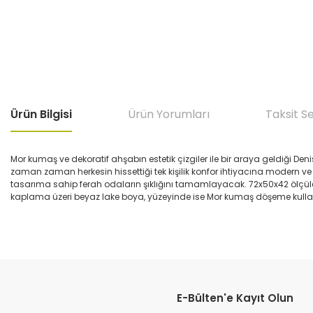
Ürün Bilgisi
Ürün Yorumları
Taksit S
Mor kumaş ve dekoratif ahşabın estetik çizgiler ile bir araya geldiği Den
zaman zaman herkesin hissettiği tek kişilik konfor ihtiyacına modern ve e
tasarıma sahip ferah odaların şıklığını tamamlayacak. 72x50x42 ölçüle
kaplama üzeri beyaz lake boya, yüzeyinde ise Mor kumaş döşeme kullanı
Bu ürünün fiyat bilgisi, resim, ürün açıklamalarında ve diğer konular
Görüş ve önerileriniz için teşekkür ederiz.
E-Bülten'e Kayıt Olun
Ürün resmi kalitesiz, bozuk veya görüntülenemiyor.