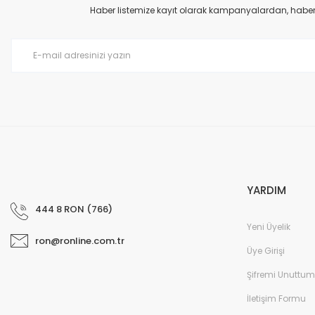
Ürün açıklamasında eksik bilgiler bulunuyor.
Haber listemize kayıt olarak kampanyalardan, haberda
Ürün bilgilerinde hatalar bulunuyor.
Ürün fiyatı diğer sitelerden daha pahalı.
Bu ürüne benzer farklı alternatifler olmalı.
YARDIM
444 8 RON (766)
Yeni Üyelik
ron@ronline.com.tr
Üye Girişi
Şifremi Unuttum
İletişim Formu