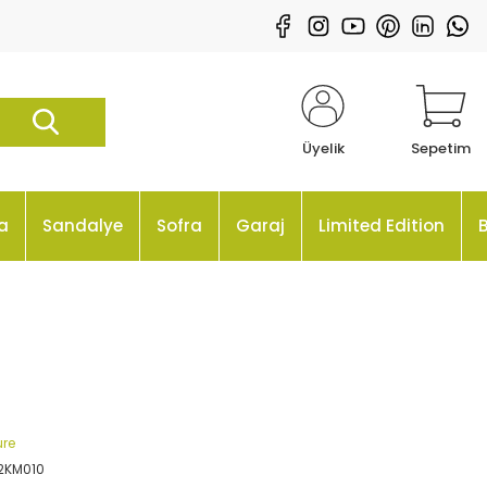
Üyelik
Sepetim
a
Sandalye
Sofra
Garaj
Limited Edition
ure
12KM010