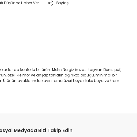
atı Düşünce Haber Ver
Paylaş
o kadar da konforlu bir ürün. Metin Nergiz imzası taşıyan Denis puf,
ün, özellikle mor ve ahşap tonların ağırlıkta olduğu, minimal bir
r. Ürünün ayaklarında kayın torna üzeri beyaz lake boya ve krom
etebilirsiniz.
osyal Medyada Bizi Takip Edin