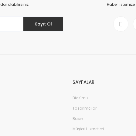
Yorum Yaz
r olabilirsiniz.
Haber listemize
Kayıt Ol
Gönder
SAYFALAR
Biz Kimiz
Tasarımcılar
Basın
Müşteri Hizmetleri