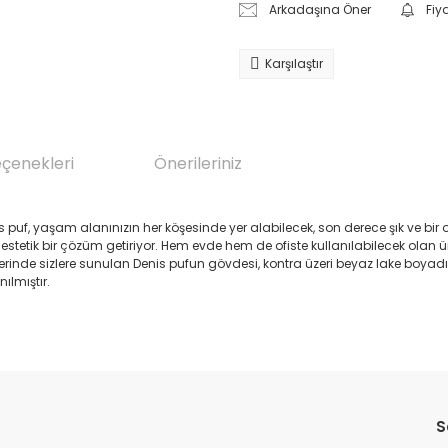
Arkadaşına Öner
Fiy
Karşılaştır
eçenekleri
Önerileriniz
is puf, yaşam alanınızın her köşesinde yer alabilecek, son derece şık ve bir 
stetik bir çözüm getiriyor. Hem evde hem de ofiste kullanılabilecek olan ür
rinde sizlere sunulan Denis pufun gövdesi, kontra üzeri beyaz lake boyadı
lmıştır.
da yetersiz gördüğünüz noktaları öneri formunu kullanarak tarafımıza il
Bu ürüne ilk yorumu siz yapın!
S