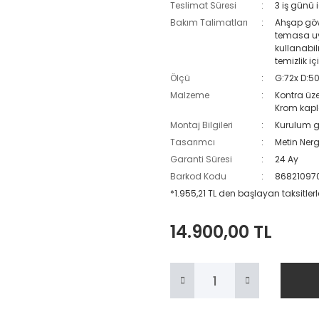
Teslimat Süresi
3 iş günü 
Bakım Talimatları
Ahşap gövd
temasa uy
kullanabil
temizlik i
Ölçü
G:72x D:50
Malzeme
Kontra üz
Krom kapl
Montaj Bilgileri
Kurulum g
Tasarımcı
Metin Nerg
Garanti Süresi
24 Ay
Barkod Kodu
86821097
*1.955,21 TL den başlayan taksitlerl
14.900,00 TL