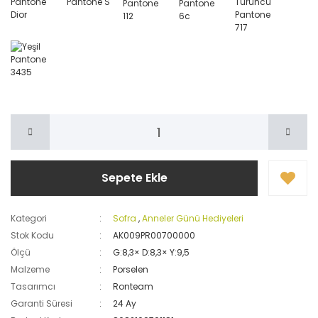
Sepete Ekle
Kategori
Sofra
,
Anneler Günü Hediyeleri
Stok Kodu
AK009PR00700000
Ölçü
G:8,3× D:8,3× Y:9,5
Malzeme
Porselen
Tasarımcı
Ronteam
Garanti Süresi
24 Ay