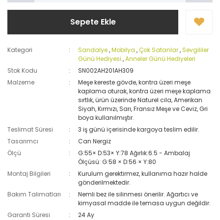
Sepete Ekle
Kategori
Sandalye
,
Mobilya
,
Çok Satanlar
,
Sevgililer
Günü Hediyesi
,
Anneler Günü Hediyeleri
Stok Kodu
SN002AH201AH309
Malzeme
Meşe kereste gövde, kontra üzeri meşe
kaplama oturak, kontra üzeri meşe kaplama
sırtlık, ürün üzerinde Naturel cila, Amerikan
Siyah, Kırmızı, Sarı, Fransız Meşe ve Ceviz, Gri
boya kullanılmıştır.
Teslimat Süresi
3 iş günü içerisinde kargoya teslim edilir.
Tasarımcı
Can Nergiz
Ölçü
G:55× D:53× Y:78 Ağırlık:6.5 - Ambalaj
Ölçüsü: G:58 × D:56 × Y:80
Montaj Bilgileri
Kurulum gerektirmez, kullanıma hazır halde
gönderilmektedir.
Bakım Talimatları
Nemli bez ile silinmesi önerilir. Ağartıcı ve
kimyasal madde ile temasa uygun değildir.
Garanti Süresi
24 Ay