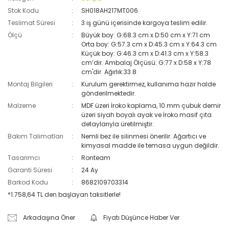
Stok Kodu
SH018AH217MT006
Teslimat Süresi
3 iş günü içerisinde kargoya teslim edilir.
Ölçü
Büyük boy: G:68.3 cm x D:50 cm x Y:71 cm
Orta boy: G:57.3 cm x D:45.3 cm x Y:64.3 cm
Küçük boy: G:46.3 cm x D:41.3 cm x Y:58.3
cm’dir. Ambalaj Ölçüsü: G:77 x D:58 x Y:78
cm'dir. Ağırlık:33.8
Montaj Bilgileri
Kurulum gerektirmez, kullanıma hazır halde
gönderilmektedir.
Malzeme
MDF üzeri İroko kaplama, 10 mm çubuk demir
üzeri siyah boyalı ayak ve İroko masif çıta
detaylarıyla üretilmiştir.
Bakım Talimatları
Nemli bez ile silinmesi önerilir. Ağartıcı ve
kimyasal madde ile temasa uygun değildir.
Tasarımcı
Ronteam
Garanti Süresi
24 Ay
Barkod Kodu
8682109703314
*1.758,64 TL den başlayan taksitlerle!
Arkadaşına Öner
Fiyatı Düşünce Haber Ver