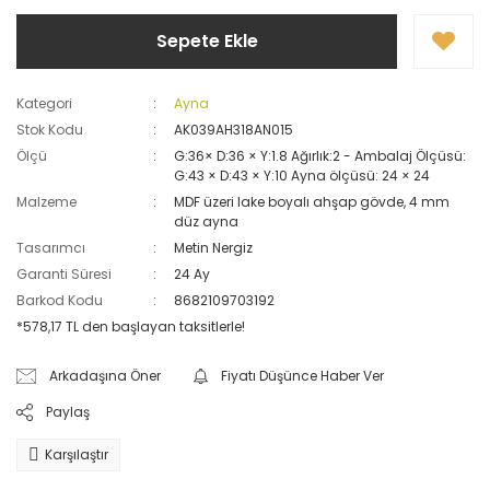
Sepete Ekle
Kategori
Ayna
Stok Kodu
AK039AH318AN015
Ölçü
G:36× D:36 × Y:1.8 Ağırlık:2 - Ambalaj Ölçüsü:
G:43 × D:43 × Y:10 Ayna ölçüsü: 24 × 24
Malzeme
MDF üzeri lake boyalı ahşap gövde, 4 mm
düz ayna
Tasarımcı
Metin Nergiz
Garanti Süresi
24 Ay
Barkod Kodu
8682109703192
*578,17 TL den başlayan taksitlerle!
Arkadaşına Öner
Fiyatı Düşünce Haber Ver
Paylaş
Karşılaştır