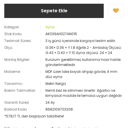
Sepete Ekle
Kategori
Ayna
Stok Kodu
AK039AH327AN015
Teslimat Süresi
3 iş günü içerisinde kargoya teslim edilir.
Ölçü
G:36× D:36 × Y:1.8 Ağırlık:2 - Ambalaj Ölçüsü:
G:43 × D:43 × Y:10 Ayna ölçüsü: 24 × 24
Montaj Bilgileri
Kurulum gerektirmez, kullanıma hazır halde
gönderilmektedir.
Malzeme
MDF üzeri lake boyalı ahşap gövde, 4 mm
düz ayna
Tasarımcı
Metin Nergiz
Bakım Talimatları
Nemli bez ile silinmesi önerilir. Ağartıcı ve
kimyasal madde ile temasa uygun değildir.
Garanti Süresi
24 Ay
Barkod Kodu
8682109703208
*578,17 TL den başlayan taksitlerle!