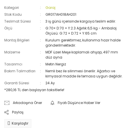
Kategori
Garaj
Stok Kodu
GR017AH018AH201
Teslimat Süresi
3 iş günü içerisinde kargoya teslim edilir.
Ölçü
G:70× D:70 × Y:2.3 Ağırlık:6,5 kg - Ambalaj
Ölçüsü: G:72 × D:72 × Y:65 cm
Montaj Bilgileri
Kurulum gerektirmez, kullanıma hazır halde
gönderilmektedir.
Malzeme
MDF üzeri Meşe kaplamalı ahşap, 497 mm
düz ayna
Tasarımcı
Metin Nergiz
Bakım Talimatları
Nemli bez ile silinmesi önerilir. Ağartıcı ve
kimyasal madde ile temasa uygun değildir.
Garanti Süresi
24 Ay
*280,16 TL den başlayan taksitlerle!
Arkadaşına Öner
Fiyatı Düşünce Haber Ver
Paylaş
Karşılaştır