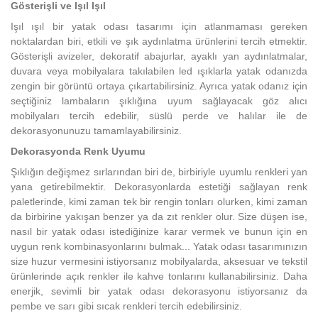
Gösterişli ve Işıl Işıl
Işıl ışıl bir yatak odası tasarımı için atlanmaması gereken
noktalardan biri, etkili ve şık aydınlatma ürünlerini tercih etmektir.
Gösterişli avizeler, dekoratif abajurlar, ayaklı yan aydınlatmalar,
duvara veya mobilyalara takılabilen led ışıklarla yatak odanızda
zengin bir görüntü ortaya çıkartabilirsiniz. Ayrıca yatak odanız için
seçtiğiniz lambaların şıklığına uyum sağlayacak göz alıcı
mobilyaları tercih edebilir, süslü perde ve halılar ile de
dekorasyonunuzu tamamlayabilirsiniz.
Dekorasyonda Renk Uyumu
Şıklığın değişmez sırlarından biri de, birbiriyle uyumlu renkleri yan
yana getirebilmektir. Dekorasyonlarda estetiği
sağlayan renk
paletlerinde, kimi zaman tek bir rengin tonları olurken, kimi zaman
da birbirine yakışan benzer ya da zıt renkler olur. Size düşen ise,
nasıl bir yatak odası istediğinize karar vermek ve bunun için en
uygun renk kombinasyonlarını bulmak... Yatak odası tasarımınızın
size huzur vermesini istiyorsanız mobilyalarda, aksesuar ve tekstil
ürünlerinde açık renkler ile kahve tonlarını kullanabilirsiniz. Daha
enerjik, sevimli bir yatak odası dekorasyonu istiyorsanız da
pembe ve sarı gibi sıcak renkleri tercih edebilirsiniz.