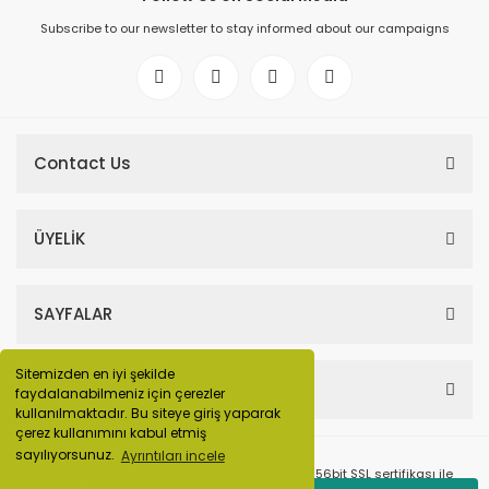
Subscribe to our newsletter to stay informed about our campaigns
Contact Us
ÜYELİK
SAYFALAR
Sitemizden en iyi şekilde
HESABIM
faydalanabilmeniz için çerezler
kullanılmaktadır. Bu siteye giriş yaparak
çerez kullanımını kabul etmiş
sayılıyorsunuz.
Ayrıntıları incele
© Tüm Hakları Saklıdır. Kredi kartı bilgileriniz 256bit SSL sertifikası ile