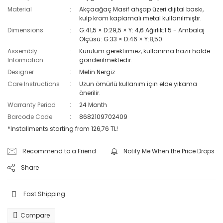
Material
Akçaağaç Masif ahşap üzeri dijital baskı,
kulp krom kaplamalı metal kullanılmıştır.
Dimensions
G:41,5 × D:29,5 × Y: 4,6 Ağırlık:1.5 - Ambalaj
Ölçüsü: G:33 × D:46 × Y:8,50
Assembly
Kurulum gerektirmez, kullanıma hazır halde
Information
gönderilmektedir.
Designer
Metin Nergiz
Care Instructions
Uzun ömürlü kullanım için elde yıkama
önerilir.
Warranty Period
24 Month
Barcode Code
8682109702409
*Installments starting from 126,76 TL!
Recommend to a Friend
Notify Me When the Price Drops
Share
Fast Shipping
Compare