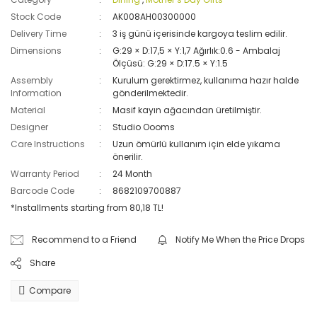
Stock Code
AK008AH00300000
Delivery Time
3 iş günü içerisinde kargoya teslim edilir.
Dimensions
G:29 × D:17,5 × Y:1,7 Ağırlık:0.6 - Ambalaj
Ölçüsü: G:29 × D:17.5 × Y:1.5
Assembly
Kurulum gerektirmez, kullanıma hazır halde
Information
gönderilmektedir.
Material
Masif kayın ağacından üretilmiştir.
Designer
Studio Oooms
Care Instructions
Uzun ömürlü kullanım için elde yıkama
önerilir.
Warranty Period
24 Month
Barcode Code
8682109700887
*Installments starting from 80,18 TL!
Recommend to a Friend
Notify Me When the Price Drops
Share
Compare