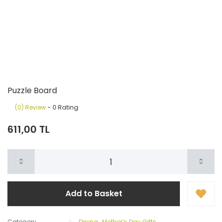
Puzzle Board
(0) Review
- 0 Rating
611,00 TL
Add to Basket
Category
Dining
,
Mother’s Day Gifts