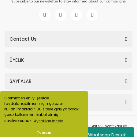
Subscribe to our newsletter to stay informed about our campaigns
Contact Us
ÜYELİK
SAYFALAR
Sitemizden en iyi şekilde
HESABIM
faydalanabilmeniz için çerezler
kullanılmaktadır. Bu siteye giriş yaparak
çerez kullanımını kabul etmiş
sayılıyorsunuz.
Ayrıntıları incele
© Tüm Hakları Saklıdır. Kredi kartı bilgileriniz 256bit SSL sertifikası ile
korunmaktadır.
Tamam
Whatsapp Destek