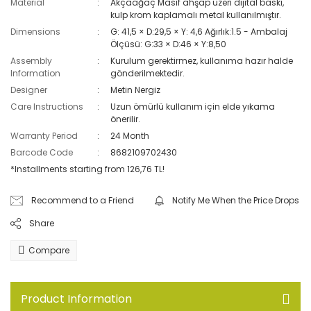
Material
Akçaağaç Masif ahşap üzeri dijital baskı,
kulp krom kaplamalı metal kullanılmıştır.
Dimensions
G: 41,5 × D:29,5 × Y: 4,6 Ağırlık:1.5 - Ambalaj
Ölçüsü: G:33 × D:46 × Y:8,50
Assembly
Kurulum gerektirmez, kullanıma hazır halde
Information
gönderilmektedir.
Designer
Metin Nergiz
Care Instructions
Uzun ömürlü kullanım için elde yıkama
önerilir.
Warranty Period
24 Month
Barcode Code
8682109702430
*Installments starting from 126,76 TL!
Recommend to a Friend
Notify Me When the Price Drops
Share
Compare
Product Information