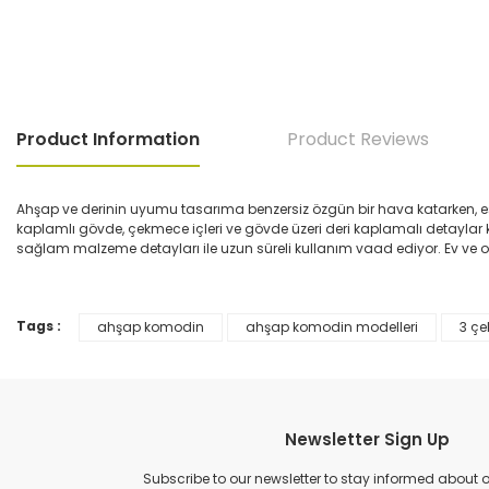
Product Information
Product Reviews
Ahşap ve derinin uyumu tasarıma benzersiz özgün bir hava katarken, es
kaplamlı gövde, çekmece içleri ve gövde üzeri deri kaplamalı detaylar k
sağlam malzeme detayları ile uzun süreli kullanım vaad ediyor. Ev ve of
Tags :
ahşap komodin
ahşap komodin modelleri
3 çe
You can use the suggestion form to submit feedback on the product's
Thank you for your feedback and suggestions.
Product image is poor quality, corrupted, or not viewable.
Newsletter Sign Up
Missing information in the product description.
Errors in product information.
Subscribe to our newsletter to stay informed about