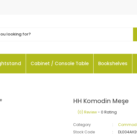
ightstand
Cabinet / Console Table
Bookshelves
HH Komodin Meşe
(0) Review
- 0 Rating
Category
Commode
Stock Code
DL004AH2