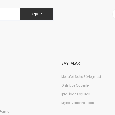
Sign In
Send
SAYFALAR
Mesafeli Satış Sözleşmesi
Gizlilik ve Güvenlik
İptal İade Koşullari
Kişisel Veriler Politikası
 Formu