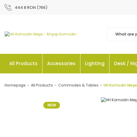
444 8 RON (766)
All Products
Accessories
Lighting
Desk / N
Homepage
All Products
Commodes & Tables
HH Komodin Meşe
NEW