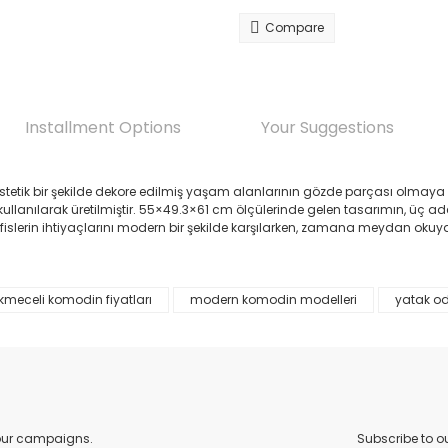
Compare
Installment Options
Your Suggestions
tetik bir şekilde dekore edilmiş yaşam alanlarının gözde parçası olmaya
ullanılarak üretilmiştir. 55×49.3×61 cm ölçülerinde gelen tasarımın, üç ade
islerin ihtiyaçlarını modern bir şekilde karşılarken, zamana meydan okuyan
kmeceli komodin fiyatları
modern komodin modelleri
yatak od
 price, image, description, or any other insufficient areas.
Be the first to comment on this product!
Write a Comment
 our campaigns.
Subscribe to o