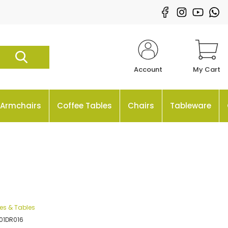
Account
My Cart
Armchairs
Coffee Tables
Chairs
Tableware
s & Tables
01DR016