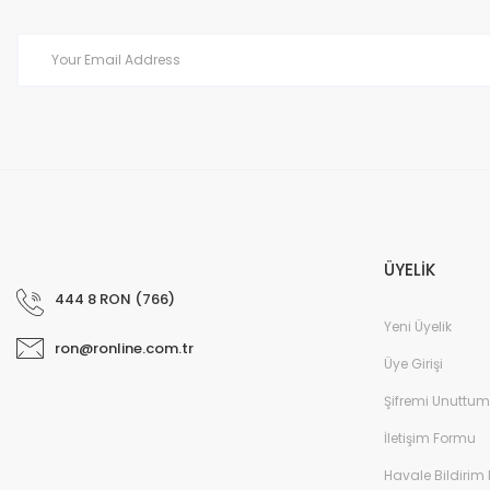
Product is more expensive than on other sites.
There should be other alternatives to this product.
ÜYELİK
444 8 RON (766)
Yeni Üyelik
ron@ronline.com.tr
Üye Girişi
Şifremi Unuttum
İletişim Formu
Havale Bildirim