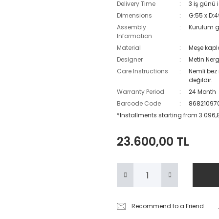
Delivery Time
3 iş günü 
Dimensions
G:55 x D:4
Assembly
Kurulum g
Information
Material
Meşe kapl
Designer
Metin Nerg
Care Instructions
Nemli bez 
değildir.
Warranty Period
24 Month
Barcode Code
86821097
*Installments starting from 3.096,8
23.600,00 TL
Recommend to a Friend