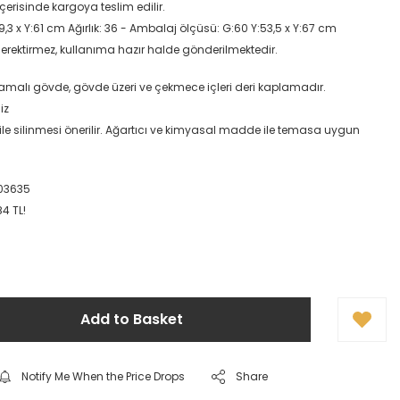
içerisinde kargoya teslim edilir.
9,3 x Y:61 cm Ağırlık: 36 - Ambalaj ölçüsü: G:60 Y:53,5 x Y:67 cm
erektirmez, kullanıma hazır halde gönderilmektedir.
amalı gövde, gövde üzeri ve çekmece içleri deri kaplamadır.
iz
ile silinmesi önerilir. Ağartıcı ve kimyasal madde ile temasa uygun
03635
4 TL!
Add to Basket
Notify Me When the Price Drops
Share