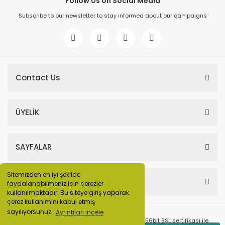
Follow Us on Social Media
Subscribe to our newsletter to stay informed about our campaigns
Contact Us
ÜYELİK
SAYFALAR
Sitemizden en iyi şekilde
HESABIM
faydalanabilmeniz için çerezler
kullanılmaktadır. Bu siteye giriş yaparak
çerez kullanımını kabul etmiş
sayılıyorsunuz.
Ayrıntıları incele
© Tüm Hakları Saklıdır. Kredi kartı bilgileriniz 256bit SSL sertifikası ile