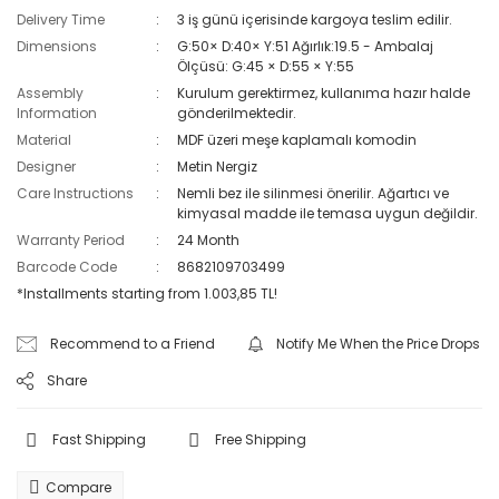
Delivery Time
3 iş günü içerisinde kargoya teslim edilir.
Dimensions
G:50× D:40× Y:51 Ağırlık:19.5 - Ambalaj
Ölçüsü: G:45 × D:55 × Y:55
Assembly
Kurulum gerektirmez, kullanıma hazır halde
Information
gönderilmektedir.
Material
MDF üzeri meşe kaplamalı komodin
Designer
Metin Nergiz
Care Instructions
Nemli bez ile silinmesi önerilir. Ağartıcı ve
kimyasal madde ile temasa uygun değildir.
Warranty Period
24 Month
Barcode Code
8682109703499
*Installments starting from 1.003,85 TL!
Recommend to a Friend
Notify Me When the Price Drops
Share
Fast Shipping
Free Shipping
Compare