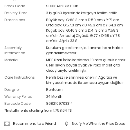
Stock Code
SH018AH217MT006
Delivery Time
3 iş günü içerisinde kargoya teslim edilir.
Dimensions
Büyük boy: G:68.3 cm x D:50 cm x Y:71 cm
Orta boy: G:57.3 cm x D:45.3 cm x Y:64.3 cm
Küçük boy: G:46.3 cm x D:41.3 cm x Y:58.3
cm’dir. Ambalaj Ölçüsü: G:77 x D:58 x Y:78
cm'dir. Ağırlık:33.8
Assembly
Kurulum gerektirmez, kullanıma hazır halde
Information
gönderilmektedir.
Material
MDF üzeri İroko kaplama, 10 mm çubuk demir
üzeri siyah boyalı ayak ve İroko masif çıta
detaylarıyla üretilmiştir.
Care Instructions
Nemli bez ile silinmesi önerilir. Ağartıcı ve
kimyasal madde ile temasa uygun değildir.
Designer
Ronteam
Warranty Period
24 Month
Barcode Code
8682109703314
*Installments starting from 1.758,64 TL!
Recommend to a Friend
Notify Me When the Price Drops